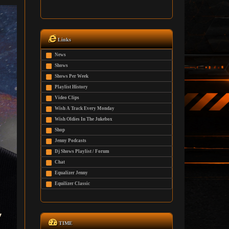
Links
News
Shows
Shows Per Week
Playlist History
Video Clips
Wish A Track Every Monday
Wish Oldies In The Jukebox
Shop
Jenny Podcasts
Dj Shows Playlist / Forum
Chat
Equalizer Jenny
Equilizer Classic
TIME