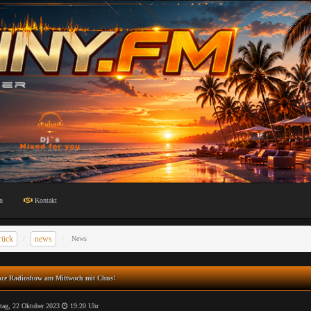
n
Kontakt
rück
news
News
nce Radioshow am Mittwoch mit Chus!
ag, 22 Oktober 2023
19:20 Uhr