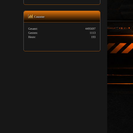
Counter
Gesamt:
4495697
Gestern:
1113
Heute:
193