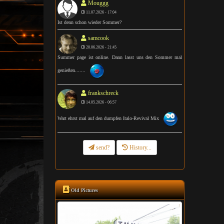
Mouggg
11.07.2026 - 17:04
Ist denn schon wieder Sommer?
samcook
20.06.2026 - 21:45
Summer page ist online. Dann lasst uns den Sommer mal
genießen.......
frankschreck
14.05.2026 - 06:57
Wart ehrst mal auf den dumpfen Italo-Revival Mix
send?
History...
Old Pictures