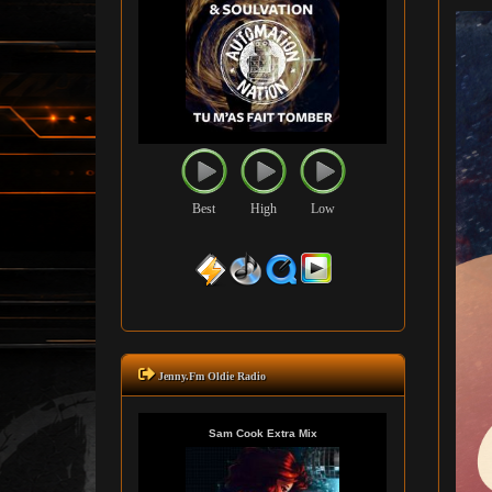
Best
High
Low
Jenny.Fm Oldie Radio