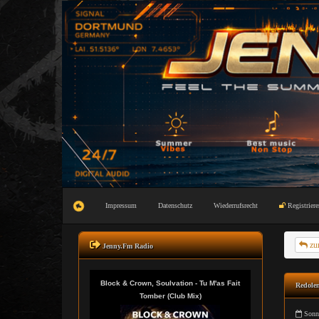
Impressum
Datenschutz
Wiederrufsrecht
Registriere
zu
Jenny.Fm Radio
Redole
Sonnt