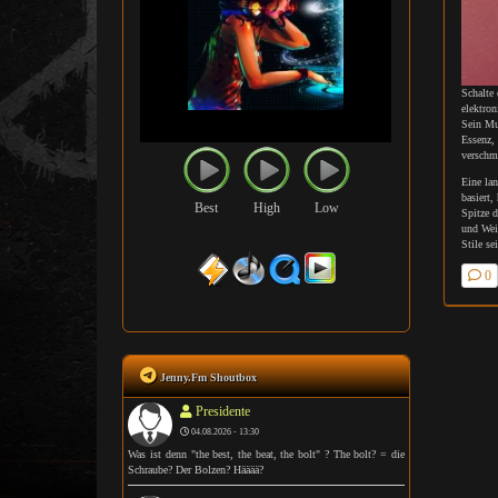
Schalte
elektro
Sein Mus
Essenz,
verschmi
Eine lan
basiert,
Best
High
Low
Spitze d
und Wei
Stile se
0
Jenny.Fm Shoutbox
Presidente
04.08.2026 - 13:30
Was ist denn "the best, the beat, the bolt" ? The bolt? = die
Schraube? Der Bolzen? Hääää?