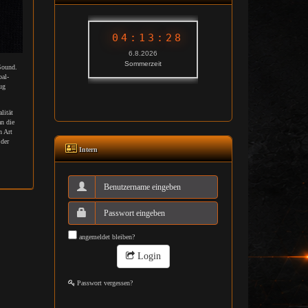
Sound.
bal-
ug
lität
an die
n Art
 der
Intern
angemeldet bleiben?
Login
Passwort vergessen?