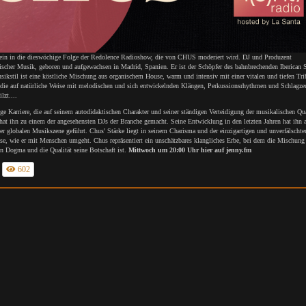
 ein in die dieswöchige Folge der Redolence Radioshow, die von CHUS moderiert wird. DJ und Produzent
nischer Musik, geboren und aufgewachsen in Madrid, Spanien. Er ist der Schöpfer des bahnbrechenden Iberican 
ikstil ist eine köstliche Mischung aus organischem House, warm und intensiv mit einer vitalen und tiefen Tri
 die auf natürliche Weise mit melodischen und sich entwickelnden Klängen, Perkussionsrhythmen und Schlagze
lzt....
ge Karriere, die auf seinem autodidaktischen Charakter und seiner ständigen Verteidigung der musikalischen Qua
 hat ihn zu einem der angesehensten DJs der Branche gemacht. Seine Entwicklung in den letzten Jahren hat ihn 
er globalen Musikszene geführt. Chus' Stärke liegt in seinem Charisma und der einzigartigen und unverfälschte
se, wie er mit Menschen umgeht. Chus repräsentiert ein unschätzbares klangliches Erbe, bei dem die Mischung
in Dogma und die Qualität seine Botschaft ist.
Mittwoch um 20:00 Uhr hier auf jenny.fm
602