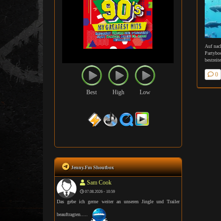
Auf nach
Partybo
bestrei
0
Best
High
Low
Jenny.Fm Shoutbox
Sam Cook
07.08.2026 - 10:59
Das gebe ich gerne weiter an unseren Jingle und Trailer
beauftragten.....