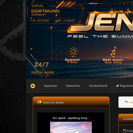
Impressum
Datenschutz
Wiederrufsrecht
Registriere
zu
Jenny.Fm Radio
Grachte
Freit