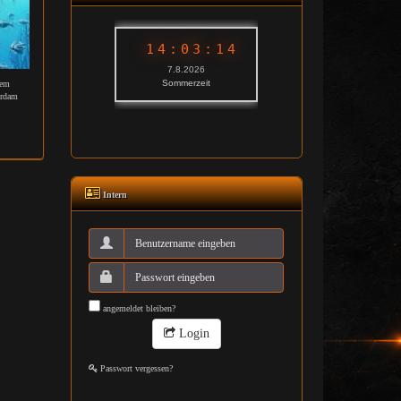
dem
erdam
Intern
angemeldet bleiben?
Login
Passwort vergessen?