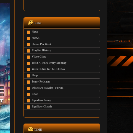
Links
News
Shows
Shows Per Week
Playlist History
Video Clips
Wish A Track Every Monday
Wish Oldies In The Jukebox
Shop
Jenny Podcasts
Dj Shows Playlist / Forum
Chat
Equalizer Jenny
Equilizer Classic
TIME