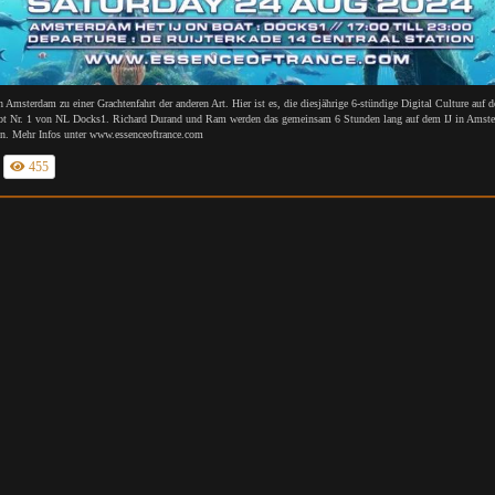
 Amsterdam zu einer Grachtenfahrt der anderen Art. Hier ist es, die diesjährige 6-stündige Digital Culture auf 
ot Nr. 1 von NL Docks1. Richard Durand und Ram werden das gemeinsam 6 Stunden lang auf dem IJ in Amst
ten. Mehr Infos unter www.essenceoftrance.com
455