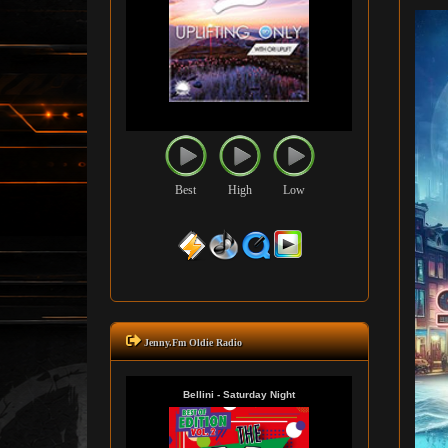
Best
High
Low
Jenny.Fm Oldie Radio