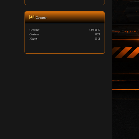
Counter
Gesamt:
4496856
Gestern:
809
Heute:
543