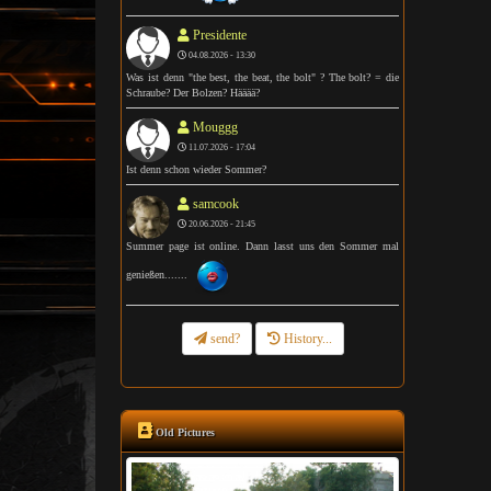
Presidente
04.08.2026 - 13:30
Was ist denn "the best, the beat, the bolt" ? The bolt? = die
Schraube? Der Bolzen? Hääää?
Mouggg
11.07.2026 - 17:04
Ist denn schon wieder Sommer?
samcook
20.06.2026 - 21:45
Summer page ist online. Dann lasst uns den Sommer mal
genießen.......
send?
History...
Old Pictures