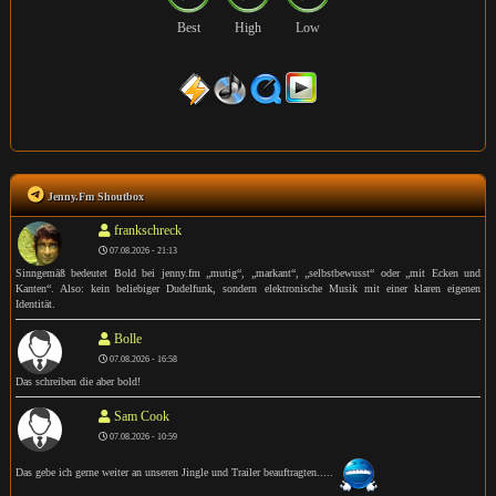
Best
High
Low
Jenny.Fm Shoutbox
frankschreck
07.08.2026 - 21:13
Sinngemäß bedeutet Bold bei jenny.fm „mutig“, „markant“, „selbstbewusst“ oder „mit Ecken und
Kanten“. Also: kein beliebiger Dudelfunk, sondern elektronische Musik mit einer klaren eigenen
Identität.
Bolle
07.08.2026 - 16:58
Das schreiben die aber bold!
Sam Cook
07.08.2026 - 10:59
Das gebe ich gerne weiter an unseren Jingle und Trailer beauftragten.....