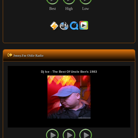
Best
High
Low
Jenny.Fm Oldie Radio