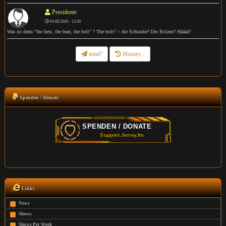
Presidente
04.08.2026 - 13:30
Was ist denn "the best, the beat, the bolt" ? The bolt? = die Schraube? Der Bolzen? Hääää?
send?
History...
Spenden / Donate
Links
News
Shows
Shows Per Week