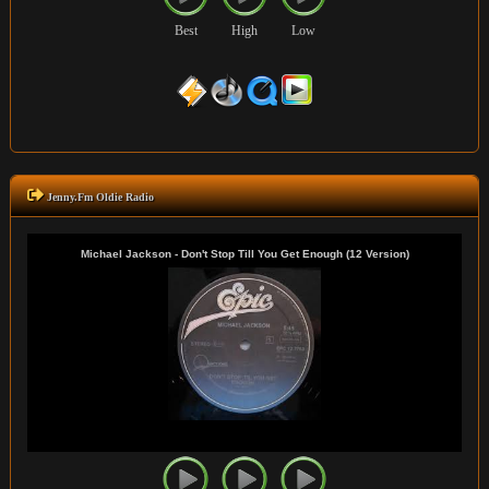
Best
High
Low
Jenny.Fm Oldie Radio