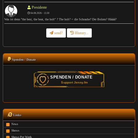
Presidente
04.08.2026 - 13:30
Was ist denn "the best, the beat, the bolt" ? The bolt? = die Schraube? Der Bolzen? Hääää?
send?
History...
Spenden / Donate
Links
News
Shows
Shows Per Week