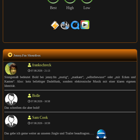
Best
High
Low
Jenny.Fm Shoutbox
frankschreck
07.08.2026 - 21:13
Sinngemäß bedeutet Bold bei jenny.fm „mutig“, „markant“, „selbstbewusst“ oder „mit Ecken und
Kanten“. Also: kein beliebiger Dudelfunk, sondern elektronische Musik mit einer klaren eigenen
Identität.
Bolle
07.08.2026 - 16:58
Das schreiben die aber bold!
Sam Cook
07.08.2026 - 10:59
Das gebe ich gerne weiter an unseren Jingle und Trailer beauftragten.....