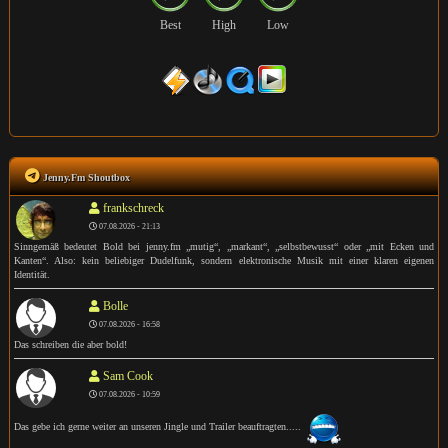
Best
High
Low
Jenny.Fm Shoutbox
frankschreck
07.08.2026 - 21:13
Sinngemäß bedeutet Bold bei jenny.fm „mutig“, „markant“, „selbstbewusst“ oder „mit Ecken und
Kanten“. Also: kein beliebiger Dudelfunk, sondern elektronische Musik mit einer klaren eigenen
Identität.
Bolle
07.08.2026 - 16:58
Das schreiben die aber bold!
Sam Cook
07.08.2026 - 10:59
Das gebe ich gerne weiter an unseren Jingle und Trailer beauftragten.....