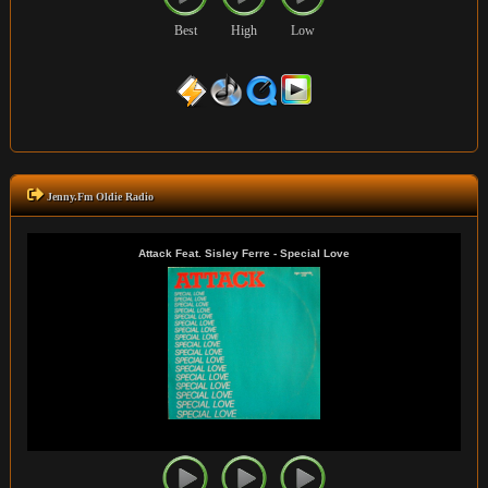
Best
High
Low
Jenny.Fm Oldie Radio