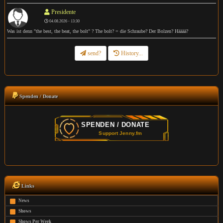
Presidente
04.08.2026 - 13:30
Was ist denn "the best, the beat, the bolt" ? The bolt? = die Schraube? Der Bolzen? Hääää?
send?
History...
Spenden / Donate
Links
News
Shows
Shows Per Week