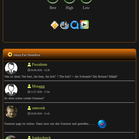
Best
High
Low
Jenny.Fm Shoutbox
Presidente
04.08.2026 - 13:30
Was ist denn "the best, the beat, the bolt" ? The bolt? = die Schraube? Der Bolzen? Hääää?
Mouggg
11.07.2026 - 17:04
Ist denn schon wieder Sommer?
samcook
20.06.2026 - 21:45
Summer page ist online. Dann lasst uns den Sommer mal genießen.......
frankschreck