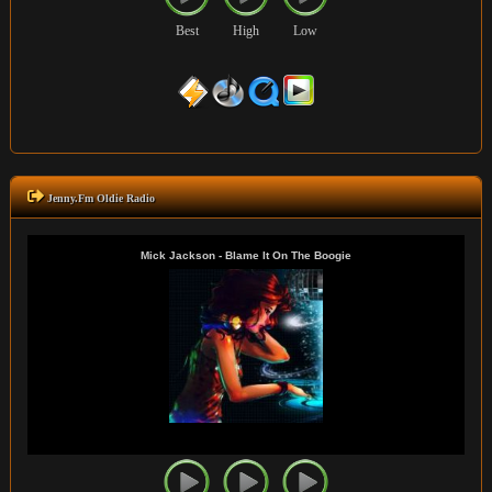
Best
High
Low
Jenny.Fm Oldie Radio