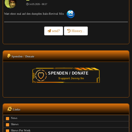
14.05.2026 - 06:57
Wart ehrst mal auf den dumpfen Italo-Revival Mix
send?
History...
Spenden / Donate
Links
News
Shows
Shows Per Week