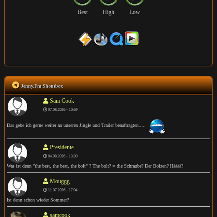
Best
High
Low
Jenny.Fm Shoutbox
Sam Cook
07.08.2026 - 10:59
Das gebe ich gerne weiter an unseren Jingle und Trailer beauftragten.....
Presidente
04.08.2026 - 13:30
Was ist denn "the best, the beat, the bolt" ? The bolt? = die Schraube? Der Bolzen? Hääää?
Mouggg
11.07.2026 - 17:04
Ist denn schon wieder Sommer?
samcook