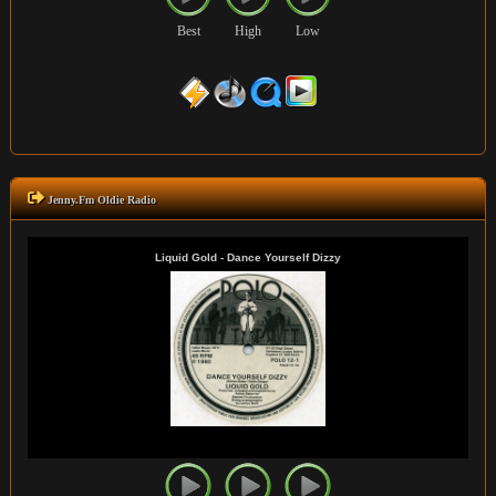
Best
High
Low
Jenny.Fm Oldie Radio