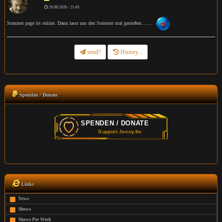
20.06.2026 - 21:45
Summer page ist online. Dann lasst uns den Sommer mal genießen.......
send?
History...
Spenden / Donate
Links
News
Shows
Shows Per Week