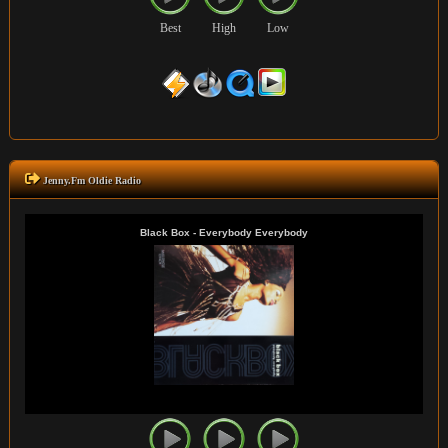
Best
High
Low
Jenny.Fm Oldie Radio