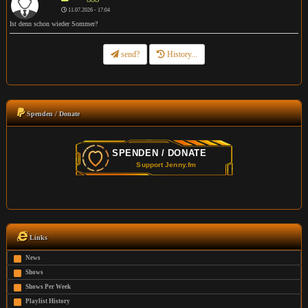
11.07.2026 - 17:04
Ist denn schon wieder Sommer?
send?
History...
Spenden / Donate
Links
News
Shows
Shows Per Week
Playlist History