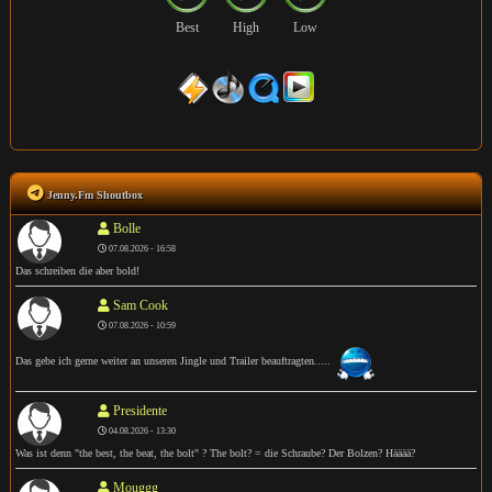
Best
High
Low
Jenny.Fm Shoutbox
Bolle
07.08.2026 - 16:58
Das schreiben die aber bold!
Sam Cook
07.08.2026 - 10:59
Das gebe ich gerne weiter an unseren Jingle und Trailer beauftragten.....
Presidente
04.08.2026 - 13:30
Was ist denn "the best, the beat, the bolt" ? The bolt? = die Schraube? Der Bolzen? Hääää?
Mouggg