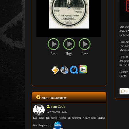
Mit sei
deinen 
treiben
Freu dic
Die Kom
Mischung
Best
High
Low
Egal ob 
den per
mit sei
Schalte
Szene.
0
Jenny.Fm Shoutbox
Sam Cook
07.08.2026 - 10:59
Das gebe ich gerne weiter an unseren Jingle und Trailer
beauftragten.....