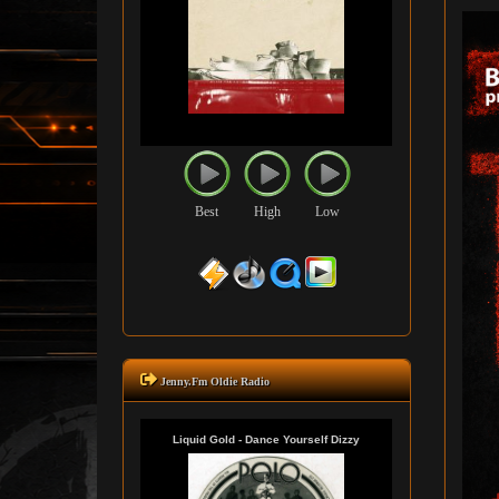
Best
High
Low
Jenny.Fm Oldie Radio