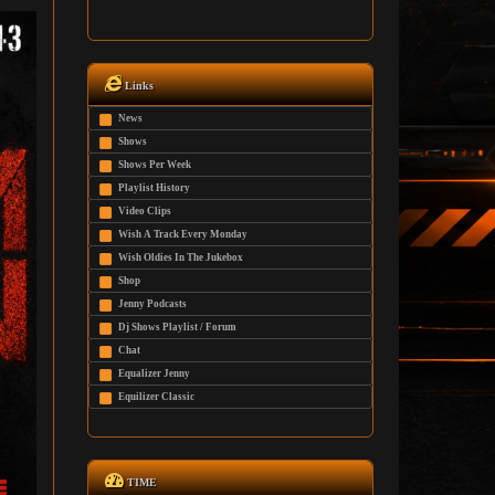
Links
News
Shows
Shows Per Week
Playlist History
Video Clips
Wish A Track Every Monday
Wish Oldies In The Jukebox
Shop
Jenny Podcasts
Dj Shows Playlist / Forum
Chat
Equalizer Jenny
Equilizer Classic
TIME