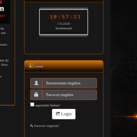
 für
e und
smatic.
ert dir
ie Show
Intern
se
angemeldet bleiben?
Login
Passwort vergessen?