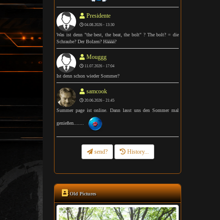
Presidente
04.08.2026 - 13:30
Was ist denn "the best, the beat, the bolt" ? The bolt? = die
Schraube? Der Bolzen? Hääää?
Mouggg
11.07.2026 - 17:04
Ist denn schon wieder Sommer?
samcook
20.06.2026 - 21:45
Summer page ist online. Dann lasst uns den Sommer mal
genießen.......
send?
History...
Old Pictures