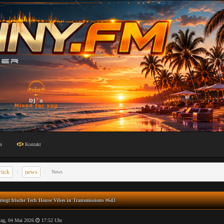
n
Kontakt
rück
news
News
ringt frische Tech House Vibes in Transmissions #643
ag, 04 Mai 2026
17:52 Uhr