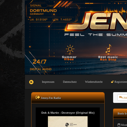
Impressum
Datenschutz
Wiederrufsrecht
Registriere
zu
Jenny.Fm Radio
Boris b
Mont