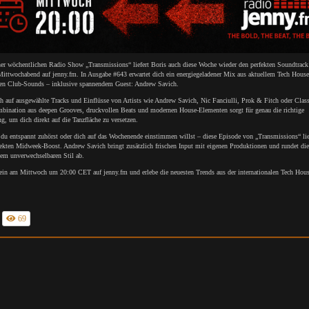
ner wöchentlichen Radio Show „Transmissions“ liefert Boris auch diese Woche wieder den perfekten Soundtrack
Mittwochabend auf jenny.fm. In Ausgabe #643 erwartet dich ein energiegeladener Mix aus aktuellem Tech Hous
den Club-Sounds – inklusive spannendem Guest: Andrew Savich.
h auf ausgewählte Tracks und Einflüsse von Artists wie Andrew Savich, Nic Fanciulli, Prok & Fitch oder Clas
bination aus deepen Grooves, druckvollen Beats und modernen House-Elementen sorgt für genau die richtige
, um dich direkt auf die Tanzfläche zu versetzen.
du entspannt zuhörst oder dich auf das Wochenende einstimmen willst – diese Episode von „Transmissions“ lief
fekten Midweek-Boost. Andrew Savich bringt zusätzlich frischen Input mit eigenen Produktionen und rundet d
nem unverwechselbaren Stil ab.
 ein am Mittwoch um 20:00 CET auf jenny.fm und erlebe die neuesten Trends aus der internationalen Tech Hou
69