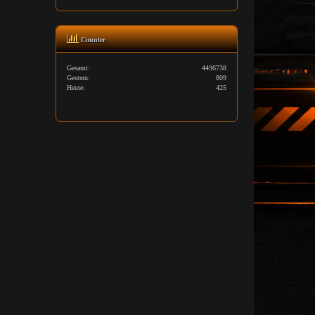
Counter
Gesamt:
4496738
Gestern:
809
Heute:
425