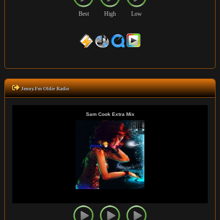
Best
High
Low
Jenny.Fm Oldie Radio