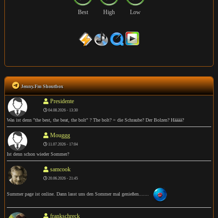
Best
High
Low
Jenny.Fm Shoutbox
Presidente
04.08.2026 - 13:30
Was ist denn "the best, the beat, the bolt" ? The bolt? = die Schraube? Der Bolzen? Hääää?
Mouggg
11.07.2026 - 17:04
Ist denn schon wieder Sommer?
samcook
20.06.2026 - 21:45
Summer page ist online. Dann lasst uns den Sommer mal genießen.......
frankschreck