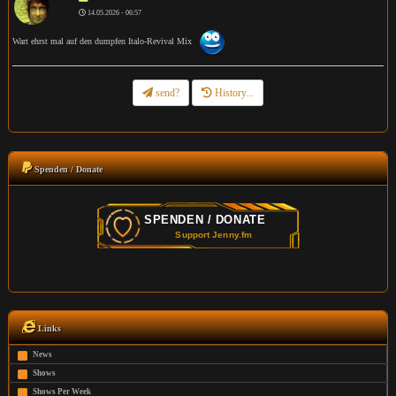
14.05.2026 - 06:57
Wart ehrst mal auf den dumpfen Italo-Revival Mix
send?
History...
Spenden / Donate
Links
News
Shows
Shows Per Week