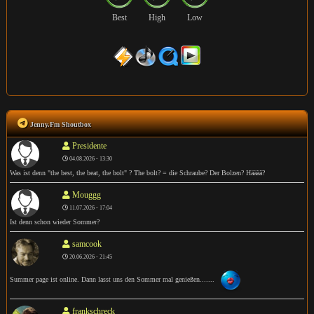
Best
High
Low
Jenny.Fm Shoutbox
Presidente
04.08.2026 - 13:30
Was ist denn "the best, the beat, the bolt" ? The bolt? = die Schraube? Der Bolzen? Hääää?
Mouggg
11.07.2026 - 17:04
Ist denn schon wieder Sommer?
samcook
20.06.2026 - 21:45
Summer page ist online. Dann lasst uns den Sommer mal genießen.......
frankschreck