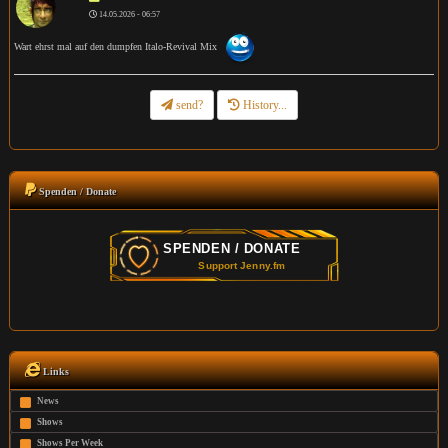
14.05.2026 - 06:57
Wart ehrst mal auf den dumpfen Italo-Revival Mix
send?
History...
Spenden / Donate
Links
News
Shows
Shows Per Week