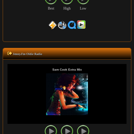
Best
High
Low
Jenny.Fm Oldie Radio