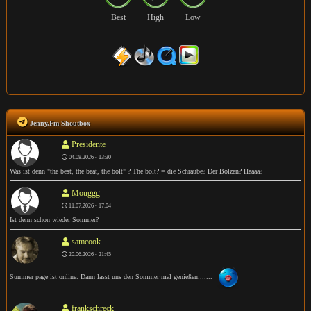
Best
High
Low
Jenny.Fm Shoutbox
Presidente
04.08.2026 - 13:30
Was ist denn "the best, the beat, the bolt" ? The bolt? = die Schraube? Der Bolzen? Hääää?
Mouggg
11.07.2026 - 17:04
Ist denn schon wieder Sommer?
samcook
20.06.2026 - 21:45
Summer page ist online. Dann lasst uns den Sommer mal genießen.......
frankschreck