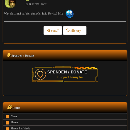
14.05.2026 - 06:57
Wart ehrst mal auf den dumpfen Italo-Revival Mix
send?
History...
Spenden / Donate
Links
News
Shows
Shows Per Week