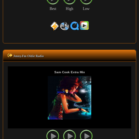
Best
High
Low
Jenny.Fm Oldie Radio