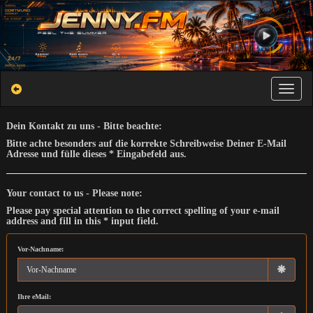
Toggle na
Dein Kontakt zu uns - Bitte beachte:
Bitte achte besonders auf die korrekte Schreibweise Deiner E-Mail
Adresse und fülle dieses * Eingabefeld aus.
Your contact to us - Please note:
Please pay special attention to the correct spelling of your e-mail
address and fill in this * input field.
Vor-Nachname:
Ihre eMail: