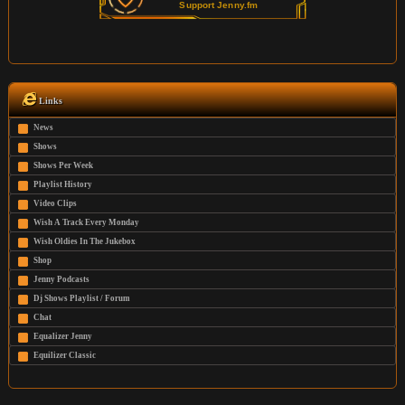
Links
News
Shows
Shows Per Week
Playlist History
Video Clips
Wish A Track Every Monday
Wish Oldies In The Jukebox
Shop
Jenny Podcasts
Dj Shows Playlist / Forum
Chat
Equalizer Jenny
Equilizer Classic