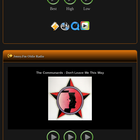
Best
High
Low
Jenny.Fm Oldie Radio