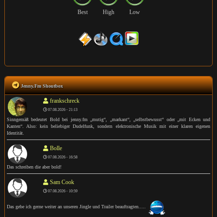
Best
High
Low
Jenny.Fm Shoutbox
frankschreck
07.08.2026 - 21:13
Sinngemäß bedeutet Bold bei jenny.fm „mutig“, „markant“, „selbstbewusst“ oder „mit Ecken und
Kanten“. Also: kein beliebiger Dudelfunk, sondern elektronische Musik mit einer klaren eigenen
Identität.
Bolle
07.08.2026 - 16:58
Das schreiben die aber bold!
Sam Cook
07.08.2026 - 10:59
Das gebe ich gerne weiter an unseren Jingle und Trailer beauftragten.....