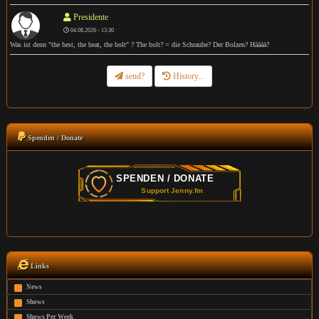
Presidente
04.08.2026 - 13:30
Was ist denn "the best, the beat, the bolt" ? The bolt? = die Schraube? Der Bolzen? Hääää?
send?
History...
Spenden / Donate
Links
News
Shows
Shows Per Week