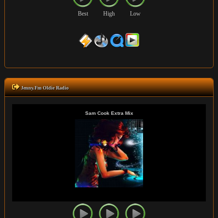
Best
High
Low
Jenny.Fm Oldie Radio