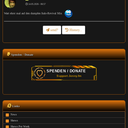
14.05.2026 - 06:57
Wart ehrst mal auf den dumpfen Italo-Revival Mix
send?
History...
Spenden / Donate
Links
News
Shows
Shows Per Week