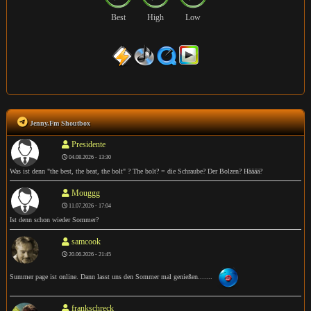
Best
High
Low
Jenny.Fm Shoutbox
Presidente
04.08.2026 - 13:30
Was ist denn "the best, the beat, the bolt" ? The bolt? = die Schraube? Der Bolzen? Hääää?
Mouggg
11.07.2026 - 17:04
Ist denn schon wieder Sommer?
samcook
20.06.2026 - 21:45
Summer page ist online. Dann lasst uns den Sommer mal genießen.......
frankschreck