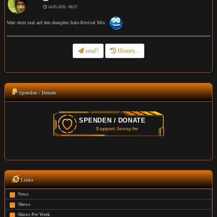
14.05.2026 - 06:57
Wart ehrst mal auf den dumpfen Italo-Revival Mix
send?
History...
Spenden / Donate
Links
News
Shows
Shows Per Week