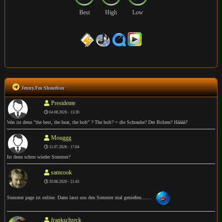
Best
High
Low
Jenny.Fm Shoutbox
Presidente
04.08.2026 - 13:30
Was ist denn "the best, the beat, the bolt" ? The bolt? = die Schraube? Der Bolzen? Hääää?
Mouggg
11.07.2026 - 17:04
Ist denn schon wieder Sommer?
samcook
20.06.2026 - 21:45
Summer page ist online. Dann lasst uns den Sommer mal genießen.......
frankschreck