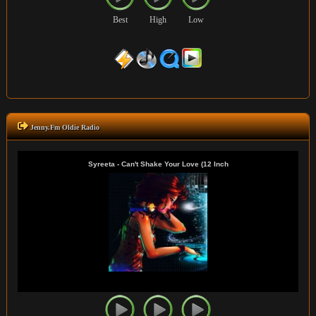
Best
High
Low
Jenny.Fm Oldie Radio