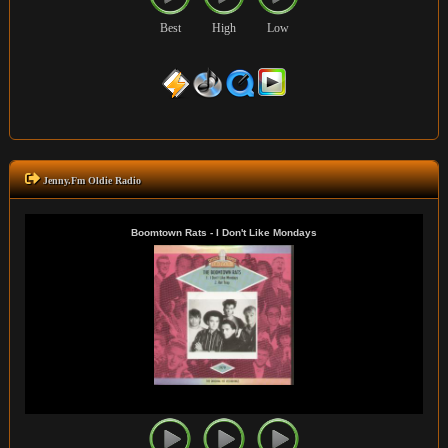
Best
High
Low
Jenny.Fm Oldie Radio