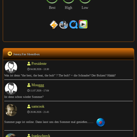
Best
High
Low
Jenny.Fm Shoutbox
Presidente
04.08.2026 - 13:30
Was ist denn "the best, the beat, the bolt" ? The bolt? = die Schraube? Der Bolzen? Hääää?
Mouggg
11.07.2026 - 17:04
Ist denn schon wieder Sommer?
samcook
20.06.2026 - 21:45
Summer page ist online. Dann lasst uns den Sommer mal genießen.......
frankschreck