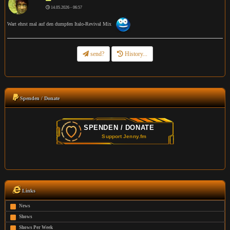
14.05.2026 - 06:57
Wart ehrst mal auf den dumpfen Italo-Revival Mix
send?
History...
Spenden / Donate
Links
News
Shows
Shows Per Week