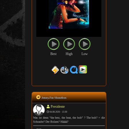
Best
High
Low
Jenny.Fm Shoutbox
Presidente
04.08.2026 - 13:30
Was ist denn "the best, the beat, the bolt" ? The bolt? = die
Schraube? Der Bolzen? Hääää?