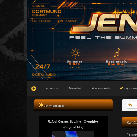
Impressum
Datenschutz
Wiederrufsrecht
Registriere
zu
Jenny.Fm Radio
Carl Co
Mittw