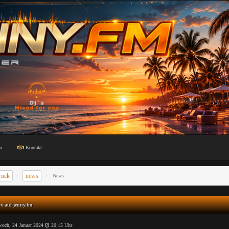
n
Kontakt
rück
news
News
x auf jenny.fm
och, 24 Januar 2024
20:15 Uhr