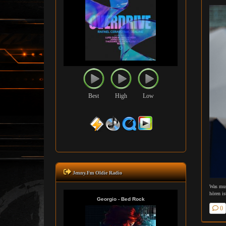
Best
High
Low
Jenny.Fm Oldie Radio
Was mus
hören i
0