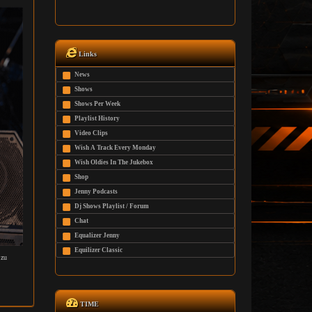
Links
News
Shows
Shows Per Week
Playlist History
Video Clips
Wish A Track Every Monday
Wish Oldies In The Jukebox
Shop
Jenny Podcasts
Dj Shows Playlist / Forum
Chat
Equalizer Jenny
Equilizer Classic
 zu
TIME