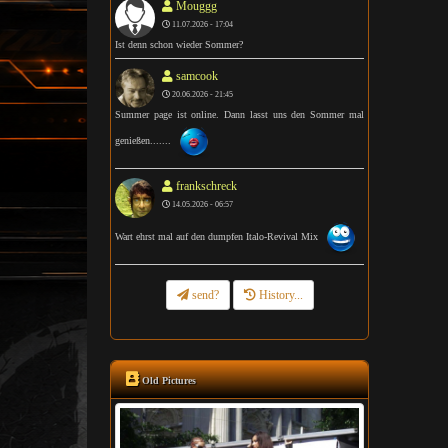
Mouggg
11.07.2026 - 17:04
Ist denn schon wieder Sommer?
samcook
20.06.2026 - 21:45
Summer page ist online. Dann lasst uns den Sommer mal
genießen.......
frankschreck
14.05.2026 - 06:57
Wart ehrst mal auf den dumpfen Italo-Revival Mix
send?
History...
Old Pictures