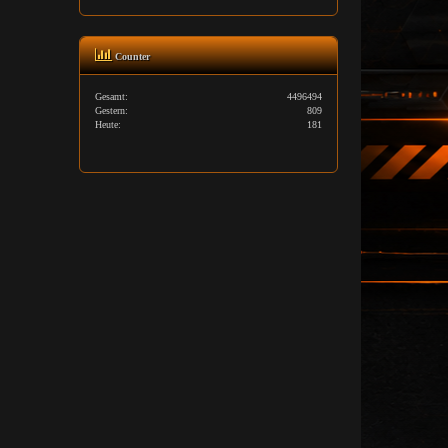
Counter
Gesamt:
4496494
Gestern:
809
Heute:
181