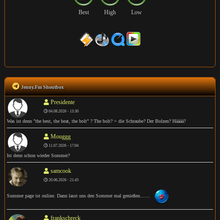
Best
High
Low
Jenny.Fm Shoutbox
Presidente
04.08.2026 - 13:30
Was ist denn "the best, the beat, the bolt" ? The bolt? = die Schraube? Der Bolzen? Hääää?
Mouggg
11.07.2026 - 17:04
Ist denn schon wieder Sommer?
samcook
20.06.2026 - 21:45
Summer page ist online. Dann lasst uns den Sommer mal genießen.......
frankschreck