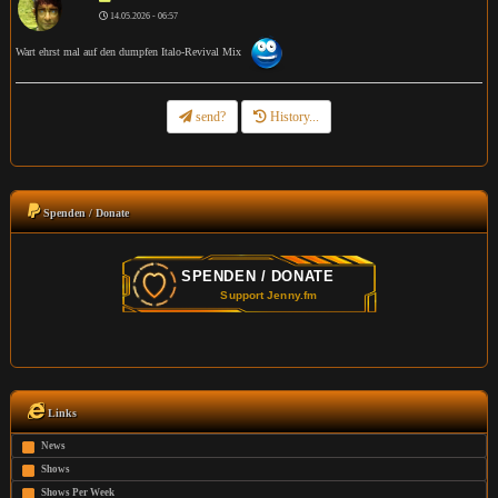
14.05.2026 - 06:57
Wart ehrst mal auf den dumpfen Italo-Revival Mix
send?
History...
Spenden / Donate
Links
News
Shows
Shows Per Week