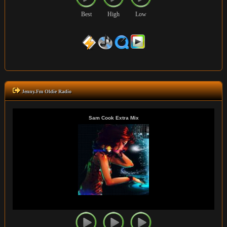
Best
High
Low
Jenny.Fm Oldie Radio