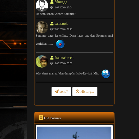
Mouggg
11.07.2026 - 17:04
Ist denn schon wieder Sommer?
samcook
20.06.2026 - 21:45
Summer page ist online. Dann lasst uns den Sommer mal
genießen.......
frankschreck
14.05.2026 - 06:57
Wart ehrst mal auf den dumpfen Italo-Revival Mix
send?
History...
Old Pictures