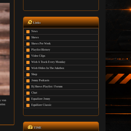
Links
News
Shows
Shows Per Week
Playlist History
Video Clips
Wish A Track Every Monday
Wish Oldies In The Jukebox
Shop
Jenny Podcasts
Dj Shows Playlist / Forum
Chat
Equalizer Jenny
k von
ielen
Equilizer Classic
TIME