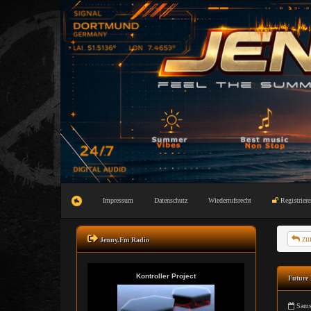
Impressum
Datenschutz
Wiederrufsrecht
Registriere
zu
Jenny.Fm Radio
Future 
Samst