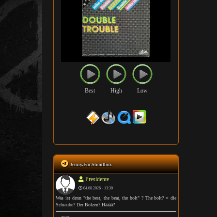
Best
High
Low
Jenny.Fm Shoutbox
Presidente
04.08.2026 - 13:30
Was ist denn "the best, the beat, the bolt" ? The bolt? = die
Schraube? Der Bolzen? Hääää?