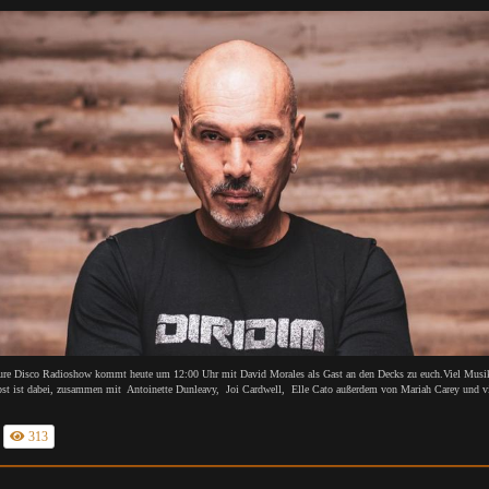
ure Disco Radioshow kommt heute um 12:00 Uhr mit David Morales als Gast an den Decks zu euch.Viel Musi
bst ist dabei, zusammen mit Antoinette Dunleavy, Joi Cardwell, Elle Cato außerdem von Mariah Carey und v
313