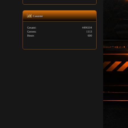
Counter
Gesamt:
4496104
Gestern:
1113
Heute:
600