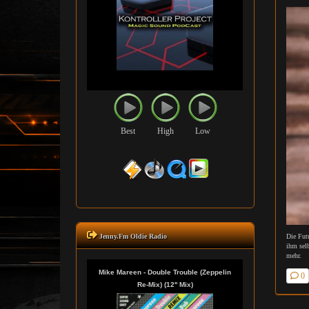
Best
High
Low
Die Fut
Jenny.Fm Oldie Radio
ihm sel
mehr.
0