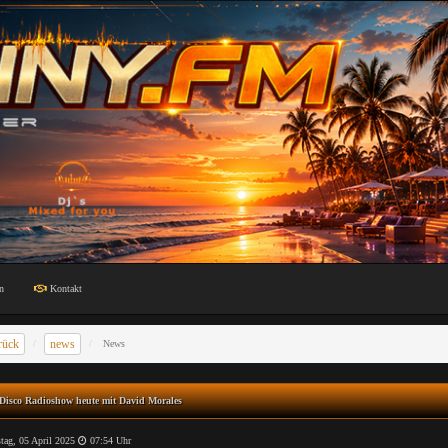
n
Kontakt
rück
news
News
Disco Radioshow heute mit David Morales
ag, 05 April 2025
07:54 Uhr