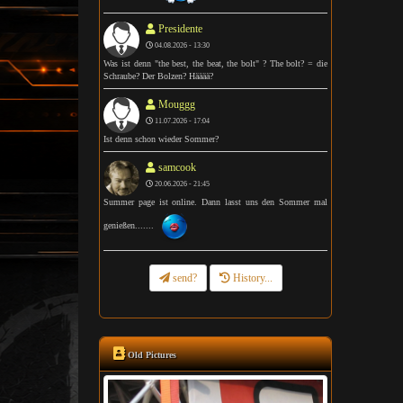
Presidente
04.08.2026 - 13:30
Was ist denn "the best, the beat, the bolt" ? The bolt? = die
Schraube? Der Bolzen? Hääää?
Mouggg
11.07.2026 - 17:04
Ist denn schon wieder Sommer?
samcook
20.06.2026 - 21:45
Summer page ist online. Dann lasst uns den Sommer mal
genießen.......
send?
History...
Old Pictures