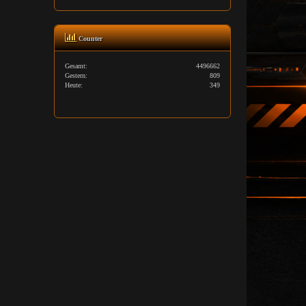
Counter
Gesamt:
4496662
Gestern:
809
Heute:
349