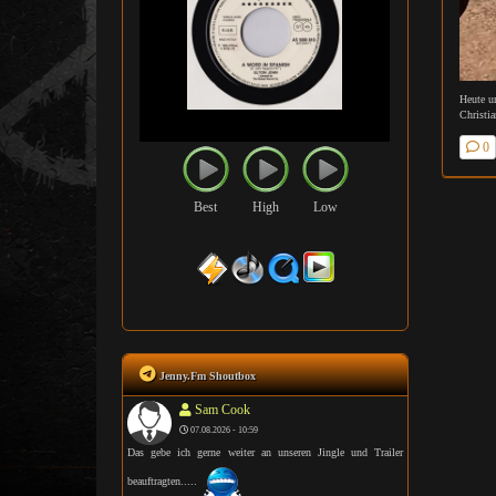
Heute u
Christi
0
Best
High
Low
Jenny.Fm Shoutbox
Sam Cook
07.08.2026 - 10:59
Das gebe ich gerne weiter an unseren Jingle und Trailer
beauftragten.....