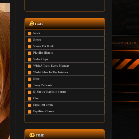
Links
News
Shows
Shows Per Week
Playlist History
Video Clips
Wish A Track Every Monday
Wish Oldies In The Jukebox
Shop
Jenny Podcasts
Dj Shows Playlist / Forum
Chat
Equalizer Jenny
Equilizer Classic
TIME