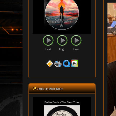
Best
High
Low
Jenny.Fm Oldie Radio