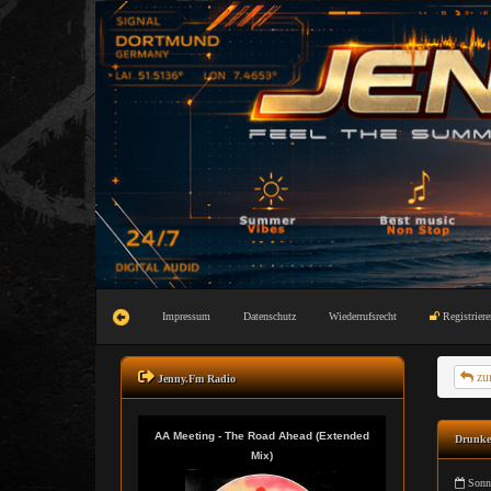
Impressum
Datenschutz
Wiederrufsrecht
Registriere
zu
Jenny.Fm Radio
Drunke
Sonnt