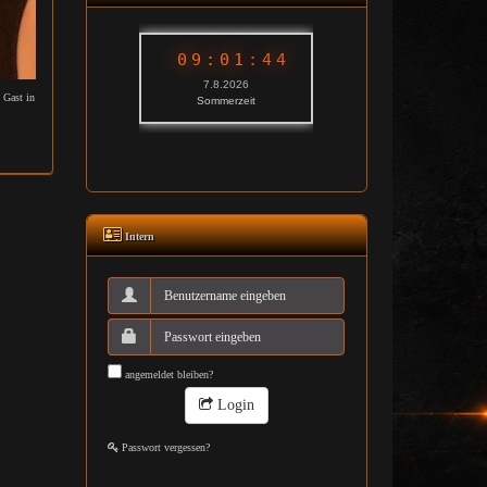
 Gast in
Intern
angemeldet bleiben?
Login
Passwort vergessen?