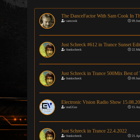
The DanceFactor With Sam Cook In Th
samcook
09.Jun
Just Schreck #612 in Trance Sunset Edi
frankschreck
22.Mä
Just Schreck in Trance 500Mix Best of 
frankschreck
09.Jun
Electronic Vision Radio Show 15.08.2
maGGus
15.Au
Just Schreck in Trance 22.4.2022
frankschreck
21.Apr