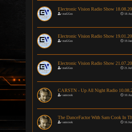
Electronic Vision Radio Show 18.08.2
maGGus
18.Au
Electronic Vision Radio Show 19.01.2
maGGus
19.Jan
Electronic Vision Radio Show 21.07.2
maGGus
21.Jul
CARSTN - Up All Night Radio 10.08.
samcook
10.Au
The DanceFactor With Sam Cook In Th
samcook
16.Jun