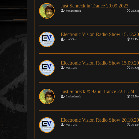
Just Schreck in Trance 29.09.2023
frankschreck
29.Sep
Electronic Vision Radio Show 15.12.2
maGGus
15.De
Electronic Vision Radio Show 15.09.2
maGGus
16.Sep
Just Schreck #592 in Trance 22.11.24
frankschreck
22.No
Electronic Vision Radio Show 20.10.2
maGGus
20.Okt